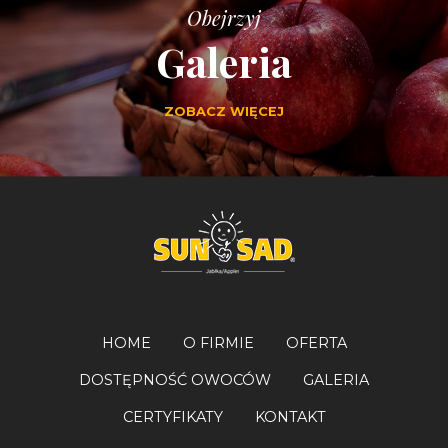
Obejrzyj
Galeria
ZOBACZ WIĘCEJ
HOME
O FIRMIE
OFERTA
DOSTĘPNOŚĆ OWOCÓW
GALERIA
CERTYFIKATY
KONTAKT